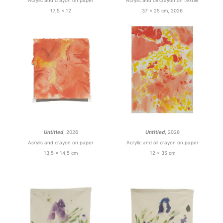
Acrylic and crayon on paper
Acrylic and oil crayon on textile
17,5 x 12
37 x 25 cm, 2026
Untitled
, 2026
Untitled
, 2026
Acrylic and crayon on paper
Acrylic and oil crayon on paper
13,5 x 14,5 cm
12 x 35 cm