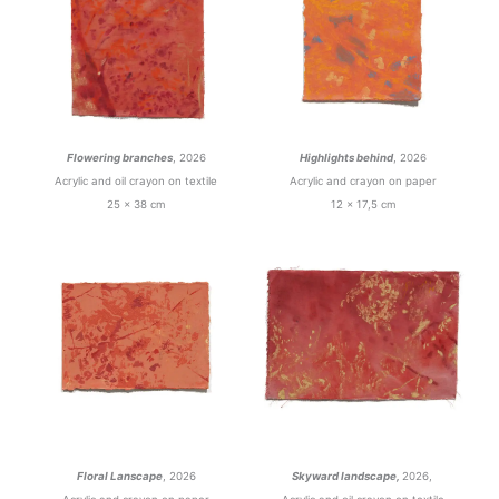
Flowering branches
, 2026
Highlights behind
, 2026
Acrylic and oil crayon on textile
Acrylic and crayon on paper
25 x 38 cm
12 x 17,5 cm
Floral Lanscape
, 2026
Skyward landscape,
2026,