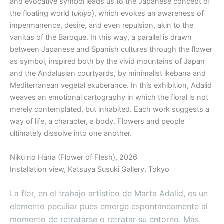
and evocative symbol leads us to the Japanese concept of
the floating world (
ukiyo
), which evokes an awareness of
impermanence, desire, and even repulsion, akin to the
vanitas of the Baroque. In this way, a parallel is drawn
between Japanese and Spanish cultures through the flower
as symbol, inspired both by the vivid mountains of Japan
and the Andalusian courtyards, by minimalist ikebana and
Mediterranean vegetal exuberance. In this exhibition, Adalid
weaves an emotional cartography in which the floral is not
merely contemplated, but inhabited. Each work suggests a
way of life, a character, a body. Flowers and people
ultimately dissolve into one another.
Niku no Hana (Flower of Flesh), 2026
Installation view, Katsuya Susuki Gallery, Tokyo
La flor, en el trabajo artístico de Marta Adalid, es un
elemento peculiar pues emerge espontáneamente al
momento de retratarse o retratar su entorno. Más