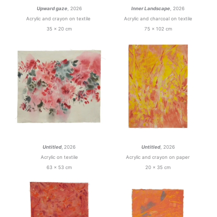
Upward gaze
, 2026
Inner Landscape
, 2026
Acrylic and crayon on textile
Acrylic and charcoal on textile
35 x 20 cm
75 x 102 cm
Untitled
,
2026
Untitled
, 2026
Acrylic on textile
Acrylic and crayon on paper
63 x 53 cm
20 x 35 cm